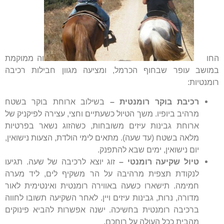
החו
וה ממוקמת
במושב עופר שבחוף הכרמל, ומציעה מגוון חבילות רכיבה
רומנטיות:
רכיבת בוקר רומנטית –
בשילוב ארוחת בוקר בשטח
מרהיב ביופיו. משך הטיול כשעתיים וחצי, עצירה לפיקניק של
ארוחת גבינות עיזים משובחות, כשהזוג נשאר בפרטיות
מלאה בשטח (עד שעה). מתאים לימי הולדת, הצעות נישואין,
יום נישואין, ימים שבא להתפנק.
טיול שקיעה רומנטי –
זוג יוצא לרכיבה של שעה. תגיעו
לנקודת תצפית מרהיבה על הר משקיף לים, ליד מערה
חמימה. תישארו כשעה באווירה רומנטית ואינטימית לאור
מדורה, נרות, גבינות עיזים ויין. לאחר השקיעה תשובו לחווה
ברכיבה רומנטית בחשיכה. ישנה אפשרות להביא פינוקים
מהבית ככל העולה על רוחכם.