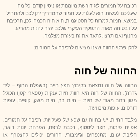
רכיבה על חמורים לא דורשת מיומנות או ניסיון קודם. כל מה
שעליכם לעשות, הוא לעלות על חמור שהמדריך יתן לכם ולהתחיל
במשא. חמור, למרות כל הסטיגמות, הוא חיה חכמה. לכן, הרכיבה
עליו בטוחה מאוד. התפקיד העיקרי שלכם יהיה להנות מהרגע,
מהנוף ואם תרצו, לתעד את זה בעזרת מצלמה.
להלן פרטי החווה שאנו מציעים לרכיבה על חמורים:
החווה של חוה
החווה של חווה נמצאת בקיבוץ חפץ חיים (בשפלת החוף – ליד
גדרה). החווה של חוה היא חוות חיות ענקית (ספארי קטן) הכולל
מגוון רחב מאוד של חיות – חיות בר, חיות משק, קופים, עופות
דורסים, עופות מים ועוד.
מלבד החיות, יש בחווה גם שפע של פעילויות: רכיבה על חמורים,
אפיית פיתות, חצר ליטטוף, רכבת לרפת, הפרחת יונות דואר,
חליבת עזים, מתנפחים וג'ימבורי. ההורים יכולים להצטרף או