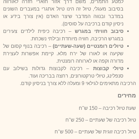
למטע התמרים, משם דרך אזור חוארי חזרה לאורווה
בסיבוב מעגלי, טיול זה הינו טיול אתגרי במעברים השונים
במדבר ובנווה המדבר שיצר האדם (אין צורך בידע או
ניסיון קודם ברכיבה על סוסים).
סיבוב חוויתי במגרש
– רכיבה כיפית לילדים צעירים
במגרש הרכיבה, חוויה מיוחדת ובילתי נשכחת.
טיולים רומנטיים (שעה-שעתיים)
– רכיבה בנוף קסום של
שקיעה או לאורו של ירח מלא. קיימת אפשרות לעצירת
מדורה וקפה או לארוחה רומנטית.
טיולי קבוצות
– רכיבה לקבוצות גדולות בשילוב עם
סנפלינג, טיולי טרקטורונים, רחצה בבריכה ועוד.
הרכיבה מתאימים לגילאי 9 ומעלה ללא צורך בניסיון קודם.
מחירים
שעת טיול רכיבה – 150 ש"ח
טיול רכיבה של שעתיים – 250 ש"ח
טיול רכיבה זוגית של שעתיים – 500 ש"ח