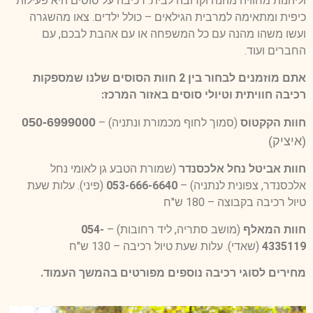
וליהנות מחוויה מהנה וקרובה לבית. רכיבה על סוסים היא פעילות
כיפית ומתאימה למרבית הגילאים – כולל ילדים. צאו מהשגרה
ועשו משהו מהנה עם כל המשפחה או עם אהבת לבכם, עם
החברים ועוד.
אתם מוזמנים לבחור בין 2 חוות הסוסים שלנו שמספקות
רכיבה חוויתית וטיולי סוסים באזור המרכז:
050-6999000
חוות הקקטוס
(סמוך לחוף מכמורת ונתניה) –
(איציק)
חוות אביטל נחל אלכסנדר
(שמורת הטבע גן לאומי נחל
אלכסנדר, צפונית לנתניה) –
053-666-6640
(פיני). עלות שעת
טיול רכיבה בקבוצה – 180 ש"ח
חוות המאלף
(מושב סתריה, ליד רחובות) –
054-
4335119
(שאדי). עלות שעת טיול רכיבה – 130 ש"ח
מחירים לסוגי רכיבה נוספים מפורטים בהמשך העמוד.