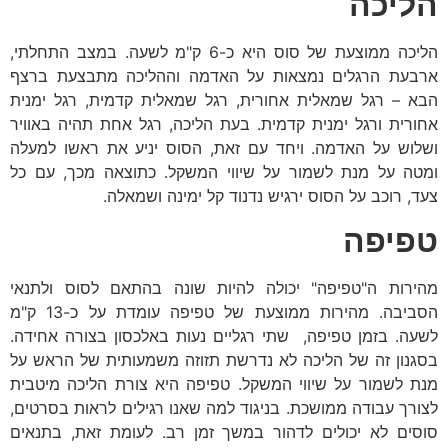
הליכה
הליכה ממוצעת של סוס היא כ-6 ק"מ לשעה. במצב התחלתי,
ארבעת הרגלים נמצאות על האדמה וההליכה מתבצעת ברצף
הבא – רגל שמאלית אחורית, רגל שמאלית קדמית, רגל ימנית
אחורית ורגל ימנית קדמית. בעת הליכה, רגל אחת תהיה באוויר
ושלוש על האדמה. ויחד עם זאת, הסוס יניע את ראשו למעלה
ומטה על מנת לשמור על שיווי המשקל. כתוצאה מכך, עם כל
צעד, רוכב על הסוס ירגיש נדנוד קל ימינה ושמאלה.
טפיפה
מהירות ה"טפיפה" יכולה להיות שונה בהתאם לסוס ולתנאי
הסביבה. מהירות ממוצעת של טפיפה עומדת על כ-13 ק"מ
לשעה. בזמן טפיפה, שתי רגליים נעות באלכסון בצורה אחידה.
בסגנון זה של הליכה לא נדרשת תזוזה משמעותית של הראש על
מנת לשמור על שיווי המשקל. טפיפה היא צורת הליכה מיטבית
לצורך עבודה ממושכת. בניגוד למה שאנו רגילים לראות בסרטים,
סוסים לא יכולים לדהור במשך זמן רב. לעומת זאת, בתנאים